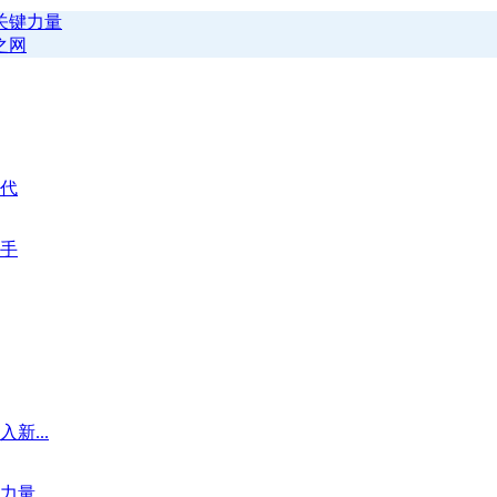
关键力量
之网
代
手
新...
力量